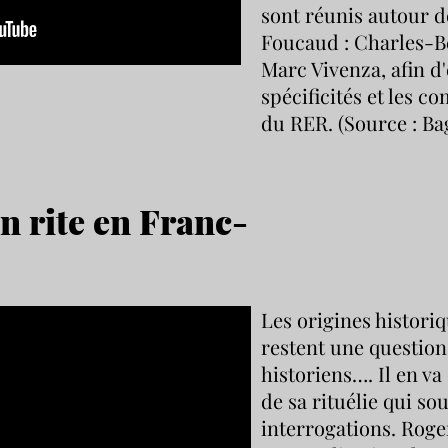
sont réunis autour de
Foucaud : Charles-B
Marc Vivenza, afin d
spécificités et les 
du RER. (Source : Bag
n rite en Franc-
Les origines histori
restent une questio
historiens…. Il en v
de sa rituélie qui s
interrogations. Roge