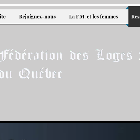
ite
Rejoignez-nous
La F.M. et les femmes
Res