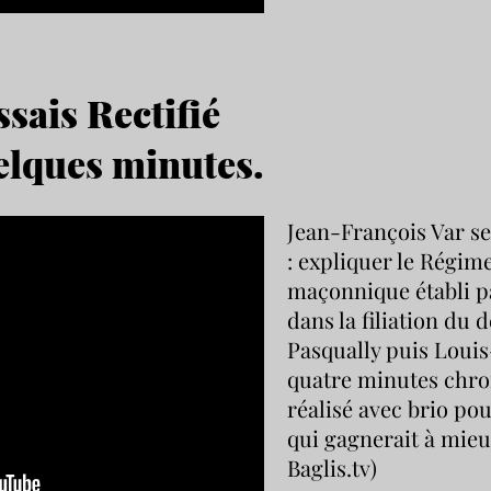
sais Rectifié
elques minutes.
Jean-François Var se 
: expliquer le Régime
maçonnique établi p
dans la filiation du
Pasqually puis Loui
quatre minutes chro
réalisé avec brio p
qui gagnerait à mieux
Baglis.tv)